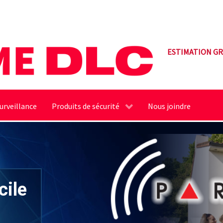
ESTIMATION GR
urveillance
Produits de sécurité
Nous joindre
le de
mpte
cile
eo
ance
32 zones
 système