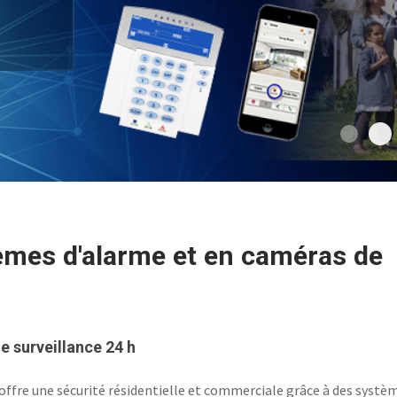
rge gamme
ous les
l
trie.
tres
Parado
tèmes d'alarme et en caméras de
e surveillance 24 h
ffre une sécurité résidentielle et commerciale grâce à des systè