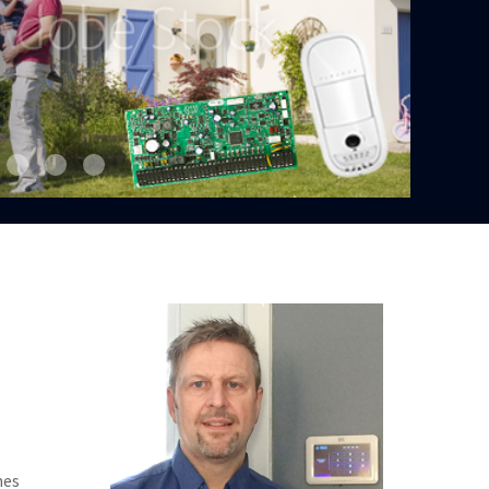
Paradox - Protégez votre domicile contre le vol
x - SP Spectra
Panneau de contrôle de sécurité GC3
La PowerSeries Neo
Watchnet XVI
mes